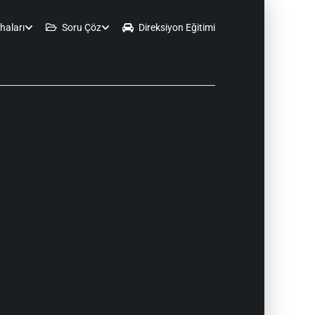
haları
Soru Çöz
Direksiyon Eğitimi