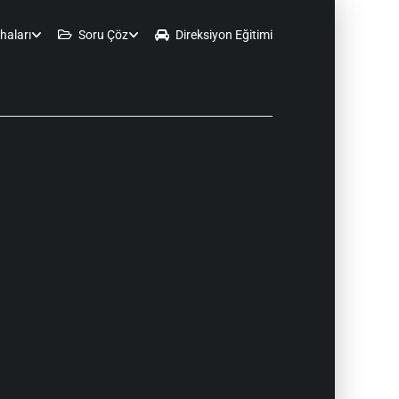
haları
Soru Çöz
Direksiyon Eğitimi