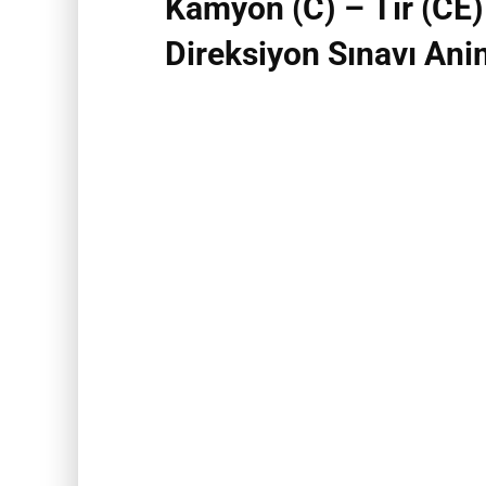
Kamyon (C) – Tır (CE)
Direksiyon Sınavı
Ani